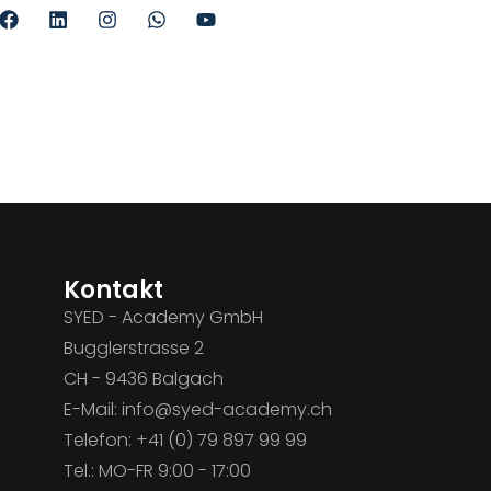
Kontakt
SYED - Academy GmbH
Bugglerstrasse 2
CH - 9436 Balgach
E-Mail: info@syed-academy.ch
Telefon: +41 (0) 79 897 99 99
Tel.: MO-FR 9:00 - 17:00