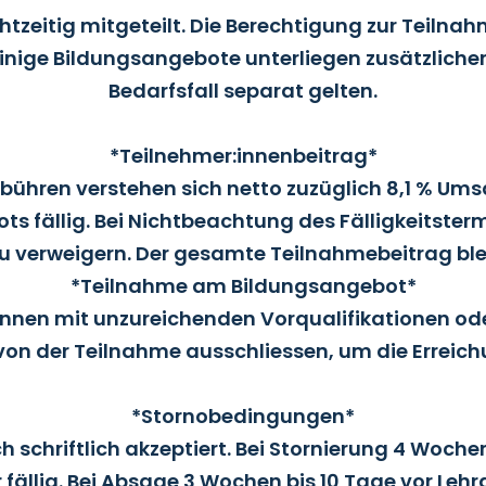
htzeitig mitgeteilt. Die Berechtigung zur Teilna
Einige Bildungsangebote unterliegen zusätzlich
Bedarfsfall separat gelten.
*Teilnehmer:innenbeitrag*
hren verstehen sich netto zuzüglich 8,1 % Umsat
s fällig. Bei Nichtbeachtung des Fälligkeitste
zu verweigern. Der gesamte Teilnahmebeitrag ble
*Teilnahme am Bildungsangebot*
nen mit unzureichenden Vorqualifikationen oder 
on der Teilnahme ausschliessen, um die Erreichu
*Stornobedingungen*
h schriftlich akzeptiert. Bei Stornierung 4 Woch
fällig. Bei Absage 3 Wochen bis 10 Tage vor Le