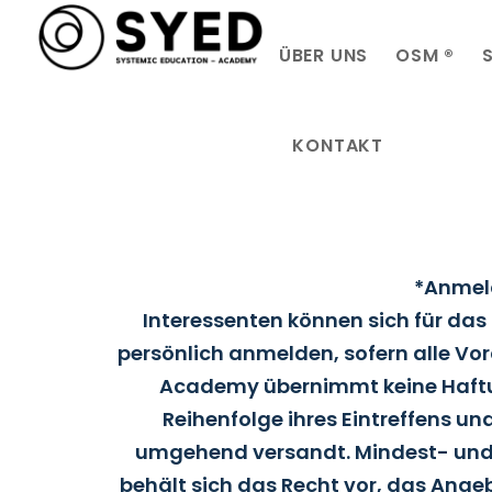
ÜBER UNS
OSM ®
KONTAKT
Lorem ipsum dolor sit amet, consectetur adipi
*Anmel
Interessenten können sich für das
persönlich anmelden, sofern alle Vor
Academy übernimmt keine Haftun
Reihenfolge ihres Eintreffens u
umgehend versandt. Mindest- und 
behält sich das Recht vor, das Ange