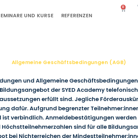
0
SEMINARE UND KURSE
REFERENZEN
Allgemeine Geschäftsbedingungen (AGB)
scing elit. Ut elit tellus, luctus nec ullamcorper mattis, p
dungen und Allgemeine Geschäftsbedingungen
 Bildungsangebot der SYED Academy telefonisch, s
aussetzungen erfüllt sind. Jegliche Förderauskü
g dafür. Aufgrund begrenzter Teilnehmer:innen
nd ist verbindlich. Anmeldebestätigungen werden 
Höchstteilnehmerzahlen sind für alle Bildungs
bot bei Nichterreichen der Mindestteilnehmer:i